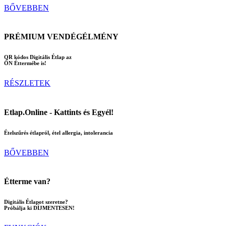
BŐVEBBEN
PRÉMIUM VENDÉGÉLMÉNY
QR kódos Digitális Étlap az
ÖN Éttermébe is!
RÉSZLETEK
Etlap.Online - Kattints és Egyél!
Ételszűrés étlapról, étel allergia, intolerancia
BŐVEBBEN
Étterme van?
Digitális Étlapot szeretne?
Próbálja ki DÍJMENTESEN!