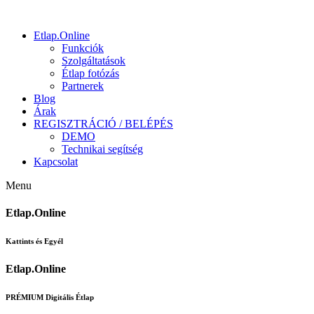
Etlap.Online
Funkciók
Szolgáltatások
Étlap fotózás
Partnerek
Blog
Árak
REGISZTRÁCIÓ / BELÉPÉS
DEMO
Technikai segítség
Kapcsolat
Menu
Etlap.Online
Kattints és Egyél
Etlap.Online
PRÉMIUM Digitális Étlap