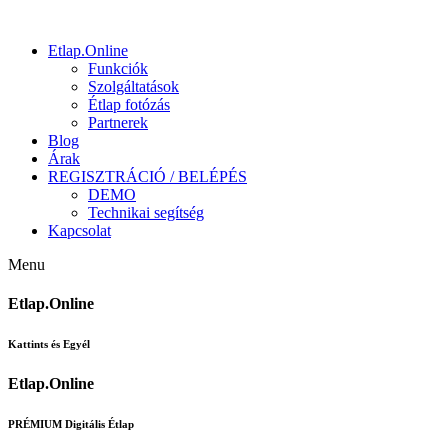
Etlap.Online
Funkciók
Szolgáltatások
Étlap fotózás
Partnerek
Blog
Árak
REGISZTRÁCIÓ / BELÉPÉS
DEMO
Technikai segítség
Kapcsolat
Menu
Etlap.Online
Kattints és Egyél
Etlap.Online
PRÉMIUM Digitális Étlap