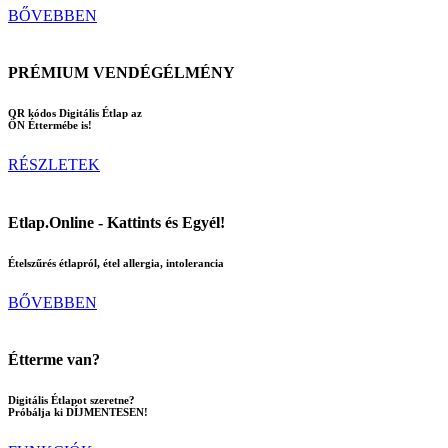
BŐVEBBEN
PRÉMIUM VENDÉGÉLMÉNY
QR kódos Digitális Étlap az
ÖN Éttermébe is!
RÉSZLETEK
Etlap.Online - Kattints és Egyél!
Ételszűrés étlapról, étel allergia, intolerancia
BŐVEBBEN
Étterme van?
Digitális Étlapot szeretne?
Próbálja ki DÍJMENTESEN!