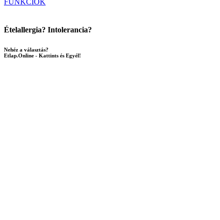
FUNKCIÓK
Ételallergia? Intolerancia?
Nehéz a választás?
Etlap.Online - Kattints és Egyél!
BŐVEBBEN
PRÉMIUM Vendégélmény
Étteremmarketing
Forgalomnövelés
Etlap.Online
KIPRÓBÁLOM
Rólunk
Etlap.Online – Kattints és Egyél