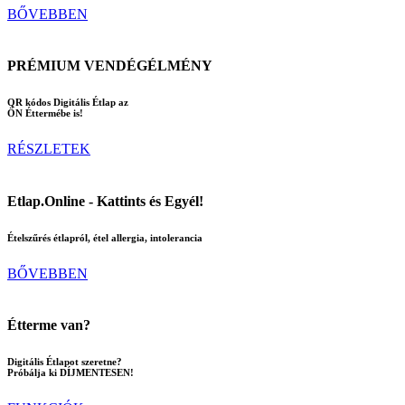
BŐVEBBEN
PRÉMIUM VENDÉGÉLMÉNY
QR kódos Digitális Étlap az
ÖN Éttermébe is!
RÉSZLETEK
Etlap.Online - Kattints és Egyél!
Ételszűrés étlapról, étel allergia, intolerancia
BŐVEBBEN
Étterme van?
Digitális Étlapot szeretne?
Próbálja ki DÍJMENTESEN!