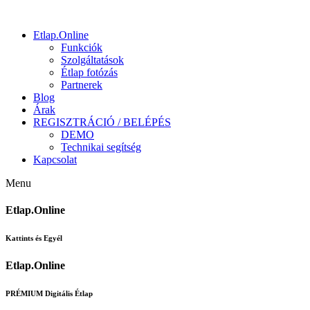
Etlap.Online
Funkciók
Szolgáltatások
Étlap fotózás
Partnerek
Blog
Árak
REGISZTRÁCIÓ / BELÉPÉS
DEMO
Technikai segítség
Kapcsolat
Menu
Etlap.Online
Kattints és Egyél
Etlap.Online
PRÉMIUM Digitális Étlap