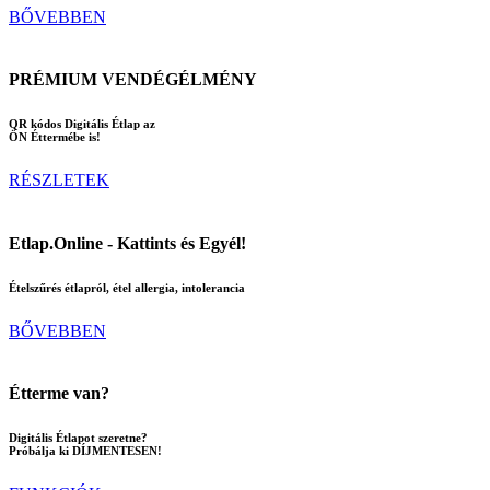
BŐVEBBEN
PRÉMIUM VENDÉGÉLMÉNY
QR kódos Digitális Étlap az
ÖN Éttermébe is!
RÉSZLETEK
Etlap.Online - Kattints és Egyél!
Ételszűrés étlapról, étel allergia, intolerancia
BŐVEBBEN
Étterme van?
Digitális Étlapot szeretne?
Próbálja ki DÍJMENTESEN!