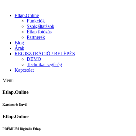
Etlap.Online
Funkciók
Szolgáltatások
Étlap fotózás
Partnerek
Blog
Árak
REGISZTRÁCIÓ / BELÉPÉS
DEMO
Technikai segítség
Kapcsolat
Menu
Etlap.Online
Kattints és Egyél
Etlap.Online
PRÉMIUM Digitális Étlap