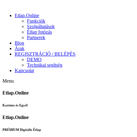
Etlap.Online
Funkciók
Szolgáltatások
Étlap fotózás
Partnerek
Blog
Árak
REGISZTRÁCIÓ / BELÉPÉS
DEMO
Technikai segítség
Kapcsolat
Menu
Etlap.Online
Kattints és Egyél
Etlap.Online
PRÉMIUM Digitális Étlap