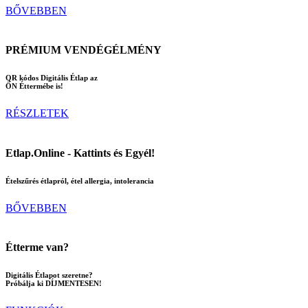
BŐVEBBEN
PRÉMIUM VENDÉGÉLMÉNY
QR kódos Digitális Étlap az
ÖN Éttermébe is!
RÉSZLETEK
Etlap.Online - Kattints és Egyél!
Ételszűrés étlapról, étel allergia, intolerancia
BŐVEBBEN
Étterme van?
Digitális Étlapot szeretne?
Próbálja ki DÍJMENTESEN!