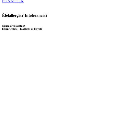
FUNKCIÓK
Ételallergia? Intolerancia?
Nehéz a választás?
Etlap.Online - Kattints és Egyél!
BŐVEBBEN
PRÉMIUM Vendégélmény
Étteremmarketing
Forgalomnövelés
Etlap.Online
KIPRÓBÁLOM
Rólunk
Etlap.Online – Kattints és Egyél