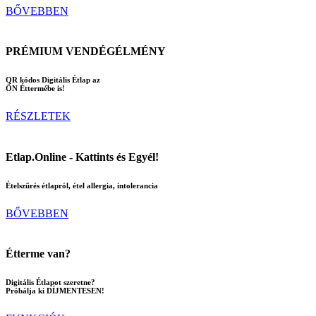
BŐVEBBEN
PRÉMIUM VENDÉGÉLMÉNY
QR kódos Digitális Étlap az
ÖN Éttermébe is!
RÉSZLETEK
Etlap.Online - Kattints és Egyél!
Ételszűrés étlapról, étel allergia, intolerancia
BŐVEBBEN
Étterme van?
Digitális Étlapot szeretne?
Próbálja ki DÍJMENTESEN!