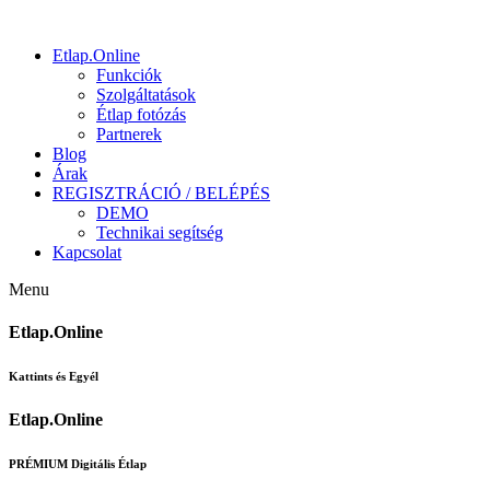
Etlap.Online
Funkciók
Szolgáltatások
Étlap fotózás
Partnerek
Blog
Árak
REGISZTRÁCIÓ / BELÉPÉS
DEMO
Technikai segítség
Kapcsolat
Menu
Etlap.Online
Kattints és Egyél
Etlap.Online
PRÉMIUM Digitális Étlap