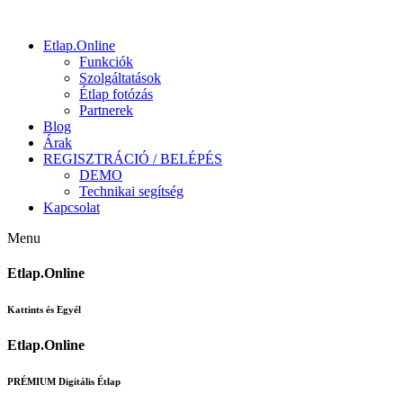
Etlap.Online
Funkciók
Szolgáltatások
Étlap fotózás
Partnerek
Blog
Árak
REGISZTRÁCIÓ / BELÉPÉS
DEMO
Technikai segítség
Kapcsolat
Menu
Etlap.Online
Kattints és Egyél
Etlap.Online
PRÉMIUM Digitális Étlap