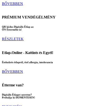
BŐVEBBEN
PRÉMIUM VENDÉGÉLMÉNY
QR kódos Digitális Étlap az
ÖN Éttermébe is!
RÉSZLETEK
Etlap.Online - Kattints és Egyél!
Ételszűrés étlapról, étel allergia, intolerancia
BŐVEBBEN
Étterme van?
Digitális Étlapot szeretne?
Próbálja ki DÍJMENTESEN!